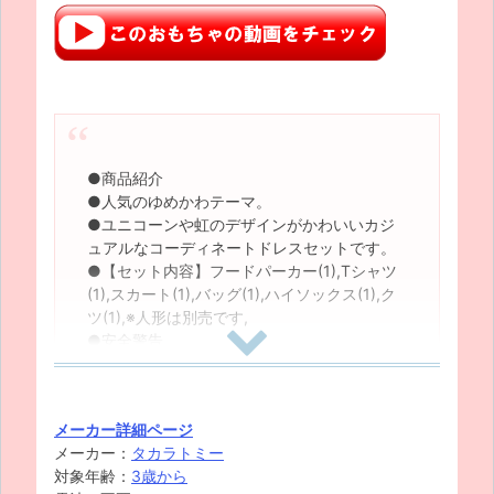
●商品紹介
●人気のゆめかわテーマ。
●ユニコーンや虹のデザインがかわいいカジ
ュアルなコーディネートドレスセットです。
●【セット内容】フードパーカー(1),Tシャツ
(1),スカート(1),バッグ(1),ハイソックス(1),ク
ツ(1),※人形は別売です,
●安全警告
●該当なし
●(c) TOMY
●電池は使用しません。
メーカー詳細ページ
メーカー：
タカラトミー
対象年齢：
3歳から