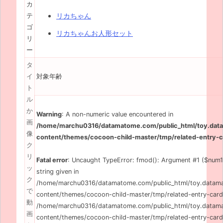
カ
リカちゃん
テ
ゴ
リカちゃんお人形セット
リ
ー
タ
イ
対象年齢
ト
ル
か
Warning
: A non-numeric value encountered in
画
/home/marchu0316/datamatome.com/public_html/toy.da
像
content/themes/cocoon-child-master/tmp/related-entry-c
ク
リ
Fatal error
: Uncaught TypeError: fmod(): Argument #1 ($num1)
ッ
string given in
ク
/home/marchu0316/datamatome.com/public_html/toy.data
で
content/themes/cocoon-child-master/tmp/related-entry-card
動
/home/marchu0316/datamatome.com/public_html/toy.data
画
content/themes/cocoon-child-master/tmp/related-entry-card