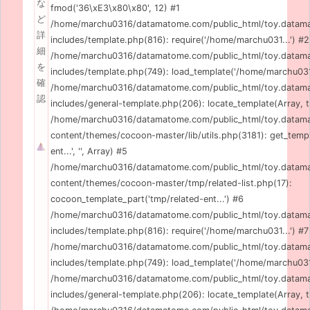
な
fmod('36\xE3\x80\x80', 12) #1
ど
/home/marchu0316/datamatome.com/public_html/toy.data
詳
includes/template.php(816): require('/home/marchu031...') #2
細
/home/marchu0316/datamatome.com/public_html/toy.data
を
includes/template.php(749): load_template('/home/marchu031..
確
/home/marchu0316/datamatome.com/public_html/toy.data
認
includes/general-template.php(206): locate_template(Array, tr
/home/marchu0316/datamatome.com/public_html/toy.data
content/themes/cocoon-master/lib/utils.php(3181): get_templ
ent...', '', Array) #5
/home/marchu0316/datamatome.com/public_html/toy.data
content/themes/cocoon-master/tmp/related-list.php(17):
cocoon_template_part('tmp/related-ent...') #6
/home/marchu0316/datamatome.com/public_html/toy.data
includes/template.php(816): require('/home/marchu031...') #7
/home/marchu0316/datamatome.com/public_html/toy.data
includes/template.php(749): load_template('/home/marchu031..
/home/marchu0316/datamatome.com/public_html/toy.data
includes/general-template.php(206): locate_template(Array, tr