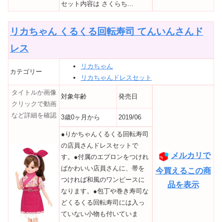
セット内容は さくらち...
リカちゃん くるくる回転寿司 てんいんさんド
レス
リカちゃん
カテゴリー
リカちゃんドレスセット
タイトルか画像
対象年齢
発売日
クリックで動画
など詳細を確認
3歳0ヶ月から
2019/06
●りかちゃんくるくる回転寿司
の店員さんドレスセットで
メルカリで
す。●付属のエプロンをつけれ
ばかわいい店員さんに、帯を
今買えるこの商
つければ和風のワンピースに
品を表示
なります。●包丁や巻き寿司な
どくるくる回転寿司には入っ
ていない小物も付いていま