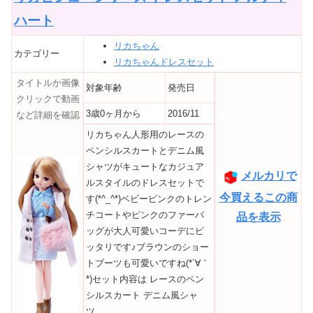
ハート
リカちゃん
カテゴリー
リカちゃんドレスセット
タイトルか画像
対象年齢
発売日
クリックで動画
3歳0ヶ月から
2016/11
など詳細を確認
リカちゃん人形用のレースの
ペンシルスカートとデニム風
シャツがキュートなカジュア
メルカリで
ルスタイルのドレスセットで
今買えるこの商
す(*^_^*)ベビーピンクのトレン
チコートやピンクのファーバ
品を表示
ッグが大人可愛いコーデにピ
ッタリです♪ブラウンのショー
トブーツも可愛いですね(*´∀｀
*)セット内容は レースのペン
シルスカート デニム風シャ
ツ...