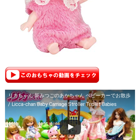
リカちゃん 新みつごのあかちゃん ベビーカーでお散歩
/ Licca-chan Baby Carriage Stroller Triplet Babies