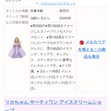
カテゴリー
リカちゃんドレスセット
タイトルか画像
対象年齢
発売日
クリックで動画
3歳0ヶ月から
2020/09
など詳細を確認
●商品紹介●雪の結晶をイメー
ジしたスノープリンセスドレ
スセット。●雪の結晶をイメー
メルカリで
ジしたパープルのプリンセス
ドレスに、雪の結晶のイヤリ
今買えるこの商
ング、ティアラ、ネックレ
品を表示
ス、ステッキがついた豪華な
ドレスセットです。●クツ付
属。●【セット内容】ドレス
(1),イヤリング(1),ティアラ(1),
ネックレス(1),ステッキ(1),クツ
(1),...
リカちゃん サーティワン アイスクリームショ
ップ