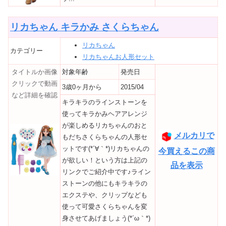
リカちゃん キラかみ さくらちゃん
リカちゃん
カテゴリー
リカちゃんお人形セット
タイトルか画像
対象年齢
発売日
クリックで動画
3歳0ヶ月から
2015/04
など詳細を確認
キラキラのラインストーンを
使ってキラかみヘアアレンジ
が楽しめるリカちゃんのおと
メルカリで
もだちさくらちゃんの人形セ
ットです(*´∀｀*)リカちゃんの
今買えるこの商
が欲しい！という方は上記の
品を表示
リンクでご紹介中です♪ライン
ストーンの他にもキラキラの
エクステや、クリップなども
使って可愛さくらちゃんを変
身させてあげましょう(*´ω｀*)