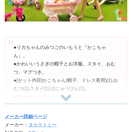
●リカちゃんのみつごのいもうと『かこちゃ
ん』。
●かわいいうさぎの帽子とお洋服。スタイ、おむ
つ、マグつき。
●[セット内容]かこちゃん(帽子、ドレス着用)(1),お
むつ(1),スタイ(1),ほにゅうびん(1),
●(Amazon.co.jpより)
●(C) TOMY
●電池は使用しません。
メーカー詳細ページ
●対象年齢 :3才以上
メーカー：
タカラトミー