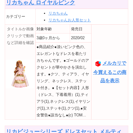
リカちゃん ロイヤルピンク
リカちゃん
カテゴリー
リカちゃんお人形セット
タイトルか画像
対象年齢
発売日
クリックで動画
3歳0ヶ月から
2020/02
など詳細を確認
●商品紹介●淡いピンク色の、
エレガントなドレスを着たリ
カちゃんです。●ゴールドのア
メルカリで
クセントが華やかさを演出し
今買えるこの商
ます。●クツ、ティアラ、イヤ
品を表示
リング、ネックレス、ステッ
キ付き。●【セット内容】人形
（ドレス、下着着用）(1),ティ
アラ(1),ネックレス(1),イヤリン
グ(1),ステッキ(1),クツ(1),●安
全警告●該当なし●(c) TOM...
リカビジューシリーズ ドレスセット メルティ