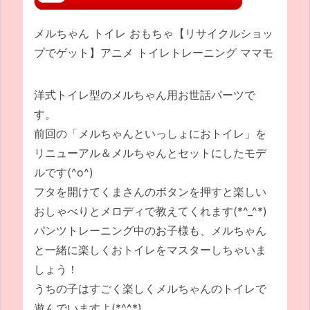
メルちゃん トイレ おもちゃ【リサイクルショッ
プでゲット】アニメ トイレトレーニング ママモ
洋式トイレ型のメルちゃん用お世話パーツで
す。
前回の「メルちゃんといっしょにおトイレ」を
リニューアル＆メルちゃんとセットにしたモデ
ルです(^o^)
フタを開けてくまさんのボタンを押すと楽しい
おしゃべりとメロディで教えてくれます(*^_^*)
パンツトレーニング中のお子様も、メルちゃん
と一緒に楽しくおトイレをマスターしちゃいま
しょう！
うちの子はすごく楽しくメルちゃんのトイレで
遊んでいますよ(*^^*)