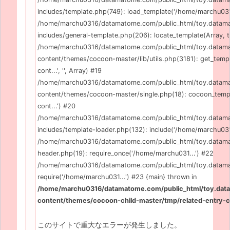
includes/template.php(749): load_template('/home/marchu031..
/home/marchu0316/datamatome.com/public_html/toy.data
includes/general-template.php(206): locate_template(Array, tr
/home/marchu0316/datamatome.com/public_html/toy.data
content/themes/cocoon-master/lib/utils.php(3181): get_templ
cont...', '', Array) #19
/home/marchu0316/datamatome.com/public_html/toy.data
content/themes/cocoon-master/single.php(18): cocoon_templ
cont...') #20
/home/marchu0316/datamatome.com/public_html/toy.data
includes/template-loader.php(132): include('/home/marchu031.
/home/marchu0316/datamatome.com/public_html/toy.datam
header.php(19): require_once('/home/marchu031...') #22
/home/marchu0316/datamatome.com/public_html/toy.datama
require('/home/marchu031...') #23 {main} thrown in
/home/marchu0316/datamatome.com/public_html/toy.da
content/themes/cocoon-child-master/tmp/related-entry-c
このサイトで重大なエラーが発生しました。