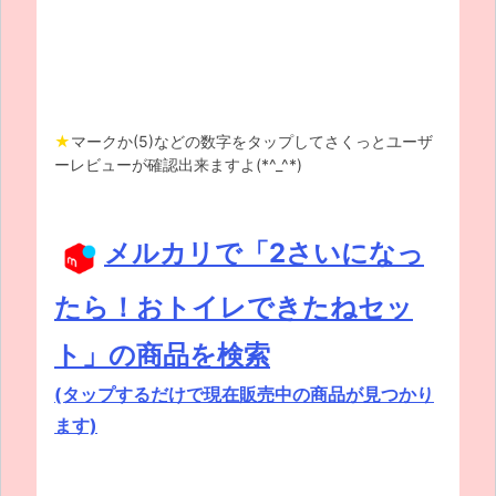
★
マークか(5)などの数字をタップしてさくっとユーザ
ーレビューが確認出来ますよ(*^_^*)
メルカリで「2さいになっ
たら！おトイレできたねセッ
ト」の商品を検索
(タップするだけで現在販売中の商品が見つかり
ます)