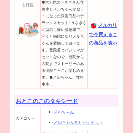
●大人気のうさぎさん救
を確認
急車とメルちゃんがセッ
トになった限定商品のデ
ラックスセット! うさぎさ
メルカリ
ん型の可愛い救急車で、
で今買えるこ
開くと病院になりメルち
の商品を表示
ゃんを看病して遊べま
す。普段着とパジャマが
セットなので、通院から
入院までストーリーのあ
る病院ごっこが楽しめま
す。●メルちゃん、救急
車本...
おとこのこのタキシード
メルちゃん
カテゴリー
メルちゃんきせかえセット