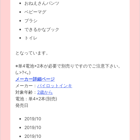
おねえさんパンツ
ベビーマグ
ブラシ
できるかなブック
トイレ
となっています。
※単4電池×2本が必要で別売りですのでご注意下さい。
(｡>?<｡)
メーカー詳細ページ
メーカー：
パイロットインキ
対象年齢：
2歳から
電池：単4×2本(別売)
発売日
2019/10
2019/10
2019/10