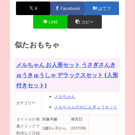
X
Facebook
はてブ
LINE
コピー
似たおもちゃ
メルちゃん お人形セット うさぎさんき
ゅうきゅうしゃ デラックスセット (人形
付きセット)
メルちゃん
カテゴリー
メルちゃんのおにんぎょうセット
タイトルか画
対象年齢
発売日
像クリックで
3歳0ヶ月から
2017/06
動画など詳細