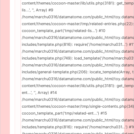
content/themes/cocoon-master/lib/utils.php(3181): get_templ
lis...', '', Array) #9
/home/marchu0316/datamatome.com/public_html/toy.data
content/themes/cocoon-master/tmp/related-entries.php(22):
cocoon_template_part('tmp/related-lis...') #10
/home/marchu0316/datamatome.com/public_html/toy.data
includes/template.php(816): require('/home/marchu031...') #1
/home/marchu0316/datamatome.com/public_html/toy.data
includes/template.php(749): load_template('/home/marchu031..
/home/marchu0316/datamatome.com/public_html/toy.data
includes/general-template.php(206): locate_template(Array, tr
/home/marchu0316/datamatome.com/public_html/toy.data
content/themes/cocoon-master/lib/utils.php(3181): get_templ
ent...', '', Array) #14
/home/marchu0316/datamatome.com/public_html/toy.data
content/themes/cocoon-master/tmp/single-contents.php(34)
cocoon_template_part('tmp/related-ent...') #15
/home/marchu0316/datamatome.com/public_html/toy.data
includes/template.php(816): require('/home/marchu031...') #1
/home/marchu0316/datamatome.com/public_html/toy.data