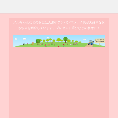
メルちゃんなどのお世話人形やアンパンマン、子供が大好きなお
もちゃを紹介しています。プレゼント選びなどの参考に！