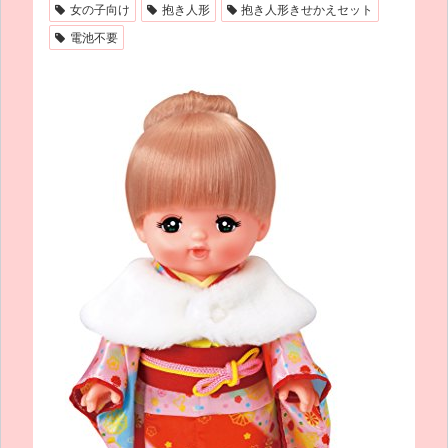
女の子向け
抱き人形
抱き人形きせかえセット
電池不要