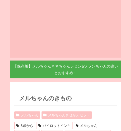
【保存版】メルちゃんネネちゃんレミン&ソランちゃんの違い
とおすすめ！
メルちゃんのきもの
メルちゃん
メルちゃんきせかえセット
3歳から
パイロットインキ
メルちゃん