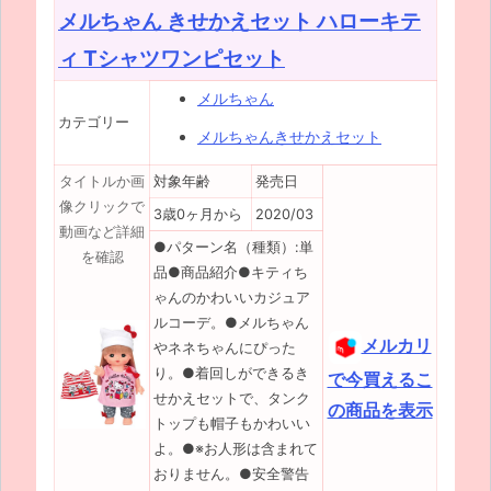
メルちゃん きせかえセット ハローキテ
ィ Tシャツワンピセット
メルちゃん
カテゴリー
メルちゃんきせかえセット
タイトルか画
対象年齢
発売日
像クリックで
3歳0ヶ月から
2020/03
動画など詳細
●パターン名（種類）:単
を確認
品●商品紹介●キティち
ゃんのかわいいカジュア
ルコーデ。●メルちゃん
メルカリ
やネネちゃんにぴった
り。●着回しができるき
で今買えるこ
せかえセットで、タンク
の商品を表示
トップも帽子もかわいい
よ。●※お人形は含まれて
おりません。●安全警告