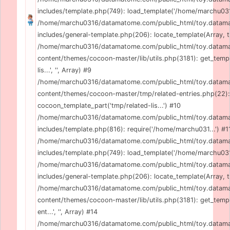
includes/template.php(749): load_template('/home/marchu031..
/home/marchu0316/datamatome.com/public_html/toy.data
includes/general-template.php(206): locate_template(Array, tr
/home/marchu0316/datamatome.com/public_html/toy.data
content/themes/cocoon-master/lib/utils.php(3181): get_templ
lis...', '', Array) #9
/home/marchu0316/datamatome.com/public_html/toy.data
content/themes/cocoon-master/tmp/related-entries.php(22):
cocoon_template_part('tmp/related-lis...') #10
/home/marchu0316/datamatome.com/public_html/toy.data
includes/template.php(816): require('/home/marchu031...') #1
/home/marchu0316/datamatome.com/public_html/toy.data
includes/template.php(749): load_template('/home/marchu031..
/home/marchu0316/datamatome.com/public_html/toy.data
includes/general-template.php(206): locate_template(Array, tr
/home/marchu0316/datamatome.com/public_html/toy.data
content/themes/cocoon-master/lib/utils.php(3181): get_templ
ent...', '', Array) #14
/home/marchu0316/datamatome.com/public_html/toy.data