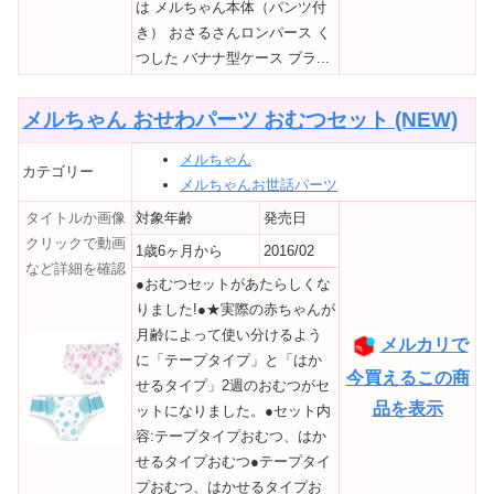
は メルちゃん本体（パンツ付
き） おさるさんロンパース く
つした バナナ型ケース ブラ...
メルちゃん おせわパーツ おむつセット (NEW)
メルちゃん
カテゴリー
メルちゃんお世話パーツ
タイトルか画像
対象年齢
発売日
クリックで動画
1歳6ヶ月から
2016/02
など詳細を確認
●おむつセットがあたらしくな
りました!●★実際の赤ちゃんが
月齢によって使い分けるよう
メルカリで
に「テープタイプ」と「はか
今買えるこの商
せるタイプ」2週のおむつがセ
品を表示
ットになりました。●セット内
容:テープタイプおむつ、はか
せるタイプおむつ●テープタイ
プおむつ、はかせるタイプお