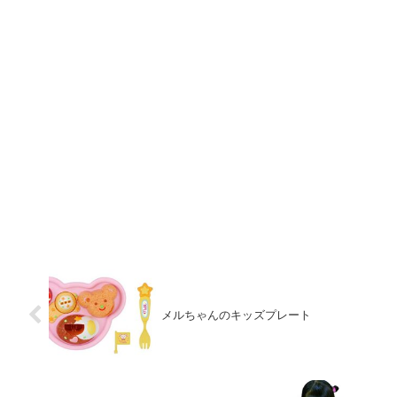
メルちゃんのキッズプレート