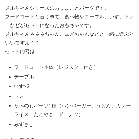
メルちゃんシリーズのおままごとパーツです。
フードコートと言う事で、食べ物やテーブル、いす、トレ
ーなどがセットになったおもちゃです。
メルちゃんやネネちゃん、ユメちゃんなどと一緒に遊ぶと
いいですよ＾＾
セット内容は
フードコート本体（レジスター付き）
テーブル
いす×2
トレー
たべのもパーツ5種（ハンバーガー、うどん、カレー
ライス、たこやき、ドーナツ）
みずさし