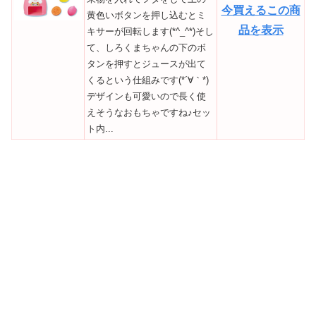
今買えるこの商
黄色いボタンを押し込むとミ
品を表示
キサーが回転します(*^_^*)そし
て、しろくまちゃんの下のボ
タンを押すとジュースが出て
くるという仕組みです(*´∀｀*)
デザインも可愛いので長く使
えそうなおもちゃですね♪セッ
ト内...