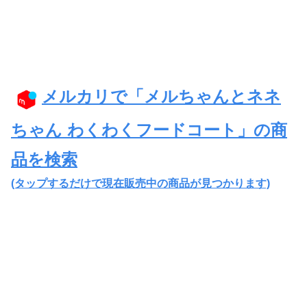
メルカリで「メルちゃんとネネ
ちゃん わくわくフードコート」の商
品を検索
(タップするだけで現在販売中の商品が見つかります)