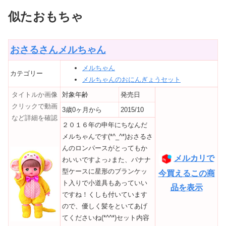
似たおもちゃ
おさるさんメルちゃん
メルちゃん
カテゴリー
メルちゃんのおにんぎょうセット
タイトルか画像
対象年齢
発売日
クリックで動画
3歳0ヶ月から
2015/10
など詳細を確認
２０１６年の申年にちなんだ
メルちゃんです(*^_^*)おさるさ
んのロンパースがとってもか
メルカリで
わいいですよっ♪また、バナナ
型ケースに星形のブランケッ
今買えるこの商
ト入りで小道具もあっていい
品を表示
ですね！くしも付いています
ので、優しく髪をといてあげ
てくださいね(*^^*)セット内容