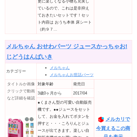
更に楽しくなる小物も充実し
ているので、これは是非抑え
ておきたいセットです！セッ
ト内容は おうち本体 床シート
（約９７...
メルちゃん おせわパーツ ジュースかっちゃお!
じどうはんばいき
メルちゃん
カテゴリー
メルちゃんお世話パーツ
タイトルか画像
対象年齢
発売日
クリックで動画
3歳0ヶ月から
2017/04
など詳細を確認
●くまさん型の可愛い自動販売
機です。●●ジュースをセット
して、お金を入れてボタンを
メルカリで
押すと・・・ころりんとジュ
今買えるこの商
ースが出てきます。楽しい自
品を表示