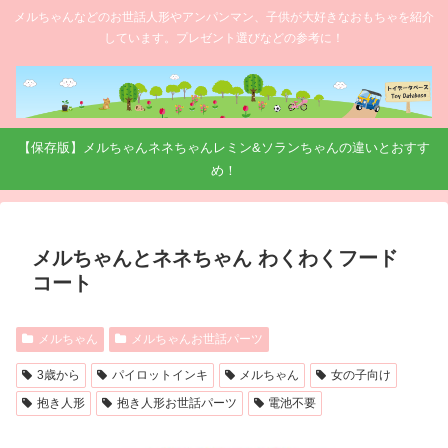
メルちゃんなどのお世話人形やアンパンマン、子供が大好きなおもちゃを紹介
しています。プレゼント選びなどの参考に！
【保存版】メルちゃんネネちゃんレミン&ソランちゃんの違いとおすす
め！
メルちゃんとネネちゃん わくわくフード
コート
メルちゃん
メルちゃんお世話パーツ
3歳から
パイロットインキ
メルちゃん
女の子向け
抱き人形
抱き人形お世話パーツ
電池不要