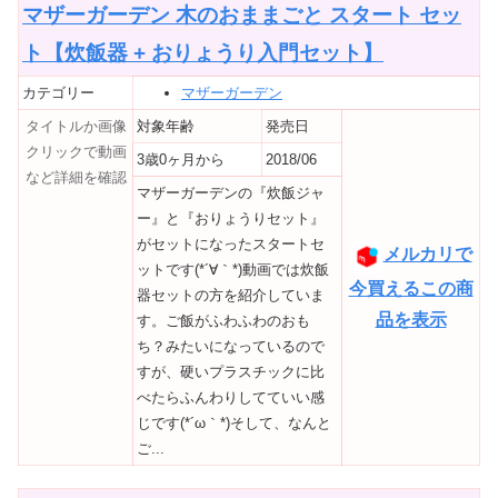
マザーガーデン 木のおままごと スタート セッ
ト【炊飯器 + おりょうり入門セット】
カテゴリー
マザーガーデン
タイトルか画像
対象年齢
発売日
クリックで動画
3歳0ヶ月から
2018/06
など詳細を確認
マザーガーデンの『炊飯ジャ
ー』と『おりょうりセット』
がセットになったスタートセ
メルカリで
ットです(*´∀｀*)動画では炊飯
今買えるこの商
器セットの方を紹介していま
品を表示
す。ご飯がふわふわのおも
ち？みたいになっているので
すが、硬いプラスチックに比
べたらふんわりしてていい感
じです(*´ω｀*)そして、なんと
ご...