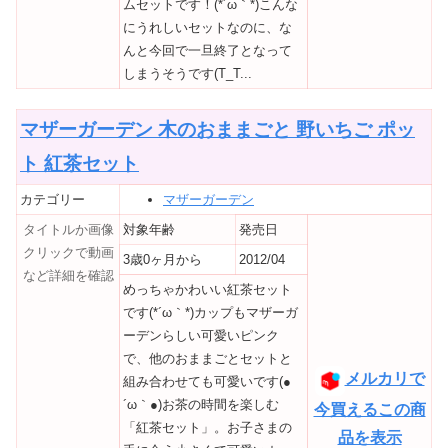
ムセットです！(*´ω｀*)こんな
にうれしいセットなのに、な
んと今回で一旦終了となって
しまうそうです(T_T...
マザーガーデン 木のおままごと 野いちご ポッ
ト 紅茶セット
カテゴリー
マザーガーデン
タイトルか画像
対象年齢
発売日
クリックで動画
3歳0ヶ月から
2012/04
など詳細を確認
めっちゃかわいい紅茶セット
です(*´ω｀*)カップもマザーガ
ーデンらしい可愛いピンク
で、他のおままごとセットと
メルカリで
組み合わせても可愛いです(●
´ω｀●)お茶の時間を楽しむ
今買えるこの商
「紅茶セット」。お子さまの
品を表示