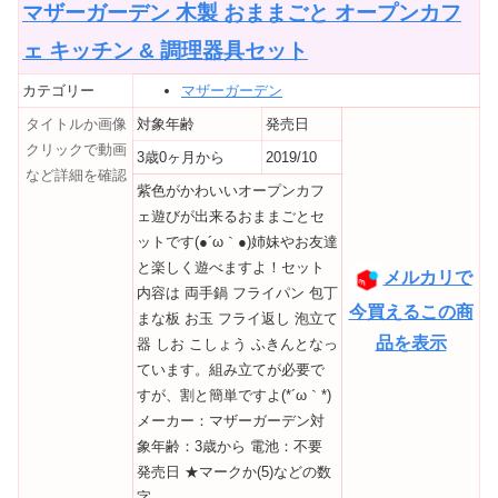
マザーガーデン 木製 おままごと オープンカフ
ェ キッチン & 調理器具セット
カテゴリー
マザーガーデン
タイトルか画像
対象年齢
発売日
クリックで動画
3歳0ヶ月から
2019/10
など詳細を確認
紫色がかわいいオープンカフ
ェ遊びが出来るおままごとセ
ットです(●´ω｀●)姉妹やお友達
と楽しく遊べますよ！セット
メルカリで
内容は 両手鍋 フライパン 包丁
今買えるこの商
まな板 お玉 フライ返し 泡立て
品を表示
器 しお こしょう ふきんとなっ
ています。組み立てが必要で
すが、割と簡単ですよ(*´ω｀*)
メーカー：マザーガーデン対
象年齢：3歳から 電池：不要
発売日 ★マークか(5)などの数
字...