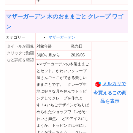
マザーガーデン 木のおままごと クレープ ワゴ
ン
カテゴリー
マザーガーデン
タイトルか画像
対象年齢
発売日
クリックで動画
3歳0ヶ月から
2019/05
など詳細を確認
●マザーガーデンの木製ままご
とセット。かわいいクレープ
屋さんごっこができる楽しい
メルカリで
ままごとです。 クレープ生
地に好きな具を包んでトッピ
今買えるこの商
ングしてクレープを作れま
品を表示
す！●いちごデザインがちりば
められたショップワゴンがか
わいさ満点♪ どのアイスにし
ようか、トッピングは何にし
ようか迷っちゃう。 クレー