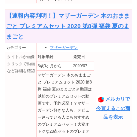
【速報内容判明！】マザーガーデン 木のおまま
ごと プレミアムセット 2020 第8弾 福袋 夏のま
まごと
カテゴリー
マザーガーデン
タイトルか画像
対象年齢
発売日
クリックで動画
3歳0ヶ月から
2020/07
など詳細を確認
マザーガーデン 木のおままご
と プレミアムセット 2020 第8
弾 福袋 夏のままごと※動画は
以前のプレミアムセットの動
メルカリで
画です。予約必至！？マザー
今買えるこの商
ガーデン好きな人も、デビュ
品を表示
ー迷っている人にもおすすめ
のプレミアムセット！大変オ
トクな28点セットのプレミア