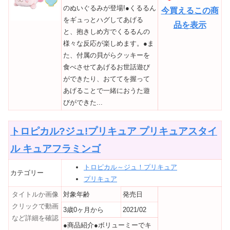
のぬいぐるみが登場!●くるるん
今買えるこの商
をギュっとハグしてあげる
品を表示
と、抱きしめ方でくるるんの
様々な反応が楽しめます。●ま
た、付属の貝がらクッキーを
食べさせてあげるお世話遊び
ができたり、おててを握って
あげることで一緒におうた遊
びができた...
トロピカル?ジュ!プリキュア プリキュアスタイ
ル キュアフラミンゴ
トロピカル～ジュ！プリキュア
カテゴリー
プリキュア
タイトルか画像
対象年齢
発売日
クリックで動画
3歳0ヶ月から
2021/02
など詳細を確認
●商品紹介●ボリューミーでキ