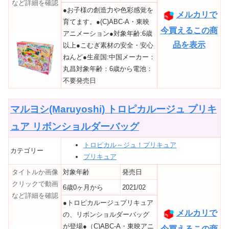
など詳細を確認
●お子様の創造力や色彩感覚を
メルカリで
育てます。●(C)ABC-A・東映
今買えるこの商
アニメーション●対象年齢:6歳
品を表示
以上●こむぎ素材の安全・安心
ねんど●生産国:中国メーカー：
丸昌対象年齢：6歳から電池：
不要発売日
マルヨシ(Maruyoshi) トロピカルージュ プリキ
ュア リボンショルダーバッグ
トロピカル～ジュ！プリキュア
カテゴリー
プリキュア
タイトルか画像
対象年齢
発売日
クリックで動画
6歳0ヶ月から
2021/02
など詳細を確認
●トロピカルージュプリキュア
メルカリで
の、リボンショルダーバッグ
が登場●（C)ABC-A・東映アニ
今買えるこの商