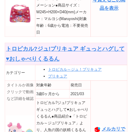
メーション●商品サイズ：
品を表示
W245×H200×D40(mm)メーカ
ー：マルヨシ(Maruyoshi)対象
年齢：6歳から電池：不要発売
日
トロピカル?ジュ!プリキュア ギュっとハグして
♥おしゃべりくるるん
トロピカル～ジュ！プリキュア
カテゴリー
プリキュア
タイトルか画像
対象年齢
発売日
クリックで動画
3歳0ヶ月から
2021/03
など詳細を確認
トロピカル?ジュ!プリキュア
ギュっとハグして♥おしゃべり
くるるん●商品紹介●「トロピ
カル～ジュ!プリキュア」よ
メルカリで
り、人魚の国の妖精くるるん