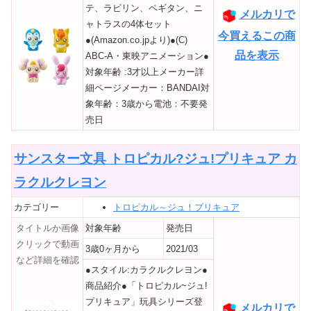
テ、ラビリン、ペギタン、ニ
メルカリで
ャトラスの4体セット
今買えるこの商
●(Amazon.co.jpより)●(C)
品を表示
ABC-A・東映アニメーション●
対象年齢 :3才以上メーカー詳
細ページメーカー：BANDAI対
象年齢：3歳から電池：不要発
売日
サンスター文具 トロピカル?ジュ!プリキュア カ
ラクルクレヨン
カテゴリー
トロピカル～ジュ！プリキュア
タイトルか画像
対象年齢
発売日
クリックで動画
3歳0ヶ月から
2021/03
など詳細を確認
●スタイル:カラクルクレヨン●
商品紹介●「トロピカル~ジュ!
プリキュア」玩具シリーズ登
メルカリで