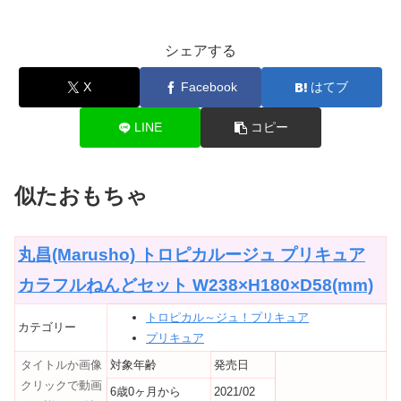
シェアする
X
Facebook
はてブ
LINE
コピー
似たおもちゃ
丸昌(Marusho) トロピカルージュ プリキュア
カラフルねんどセット W238×H180×D58(mm)
トロピカル～ジュ！プリキュア
カテゴリー
プリキュア
タイトルか画像
対象年齢
発売日
クリックで動画
6歳0ヶ月から
2021/02