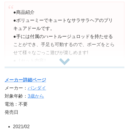
●商品紹介
●ボリューミーでキュートなサラサラヘアのプリ
キュアドールです。
●手には付属のハートルージュロッドを持たせる
ことができ、手足も可動するので、ポーズをとら
せて様々なごっこ遊びが楽しめます!
●［セット内容］
●・キュアコーラル本体…1体（ワンピース、アー
ムカバー、パンツ、靴下、レッグカバー、靴、ヘ
メーカー詳細ページ
アアクセサリー、帽子、イヤリング着用)
メーカー：
バンダイ
●・ハートルージュロッド…1個
対象年齢：
3歳から
●（本商品に付属のセット内容以外、すべて別売
電池：不要
りです。）
発売日
●安全警告
●該当なし
2021/02