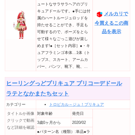
ュートなサラサラヘアのプリ
キュアドールです。●手には付
メルカリで
属のハートルージュロッドを
今買えるこの商
持たせることができ、手足も
品を表示
可動するので、ポーズをとら
せて様々なごっこ遊びが楽し
めます!●［セット内容］●・キ
ュアフラミンゴ本体…1体（ト
ップス、スカート、アームカ
バー、パンツ、靴下、靴、...
ヒーリングっどプリキュア プリコーデドール
ラテとなかまたちセット
カテゴリー
トロピカル～ジュ！プリキュア
タイトルか画像
対象年齢
発売日
クリックで動画
3歳0ヶ月から
2020/02
など詳細を確認
●パターン名（種類）:単品●ラ