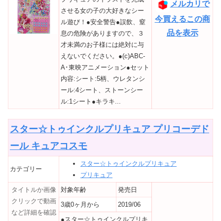
メルカリで
させる女の子の大好きなシー
今買えるこの商
ル遊び！●安全警告●誤飲、窒
品を表示
息の危険がありますので、３
才未満のお子様には絶対に与
えないでください。●(c)ABC-
A･東映アニメーション●セット
内容:シート:5柄、ウレタンシ
ール:4シート、ストーンシー
ル:1シート●キラキ...
スター☆トゥインクルプリキュア プリコーデド
ール キュアコスモ
スター☆トゥインクルプリキュア
カテゴリー
プリキュア
タイトルか画像
対象年齢
発売日
クリックで動画
3歳0ヶ月から
2019/06
など詳細を確認
●スター☆トゥインクルプリキ