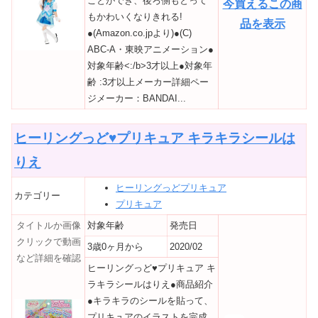
ことができ、後ろ側もとって
今買えるこの商
もかわいくなりきれる!
品を表示
●(Amazon.co.jpより)●(C)
ABC-A・東映アニメーション●
対象年齢<:/b>3才以上●対象年
齢 :3才以上メーカー詳細ペー
ジメーカー：BANDAI...
ヒーリングっど♥プリキュア キラキラシールは
りえ
ヒーリングっどプリキュア
カテゴリー
プリキュア
タイトルか画像
対象年齢
発売日
クリックで動画
3歳0ヶ月から
2020/02
など詳細を確認
ヒーリングっど♥プリキュア キ
ラキラシールはりえ●商品紹介
●キラキラのシールを貼って、
プリキュアのイラストを完成