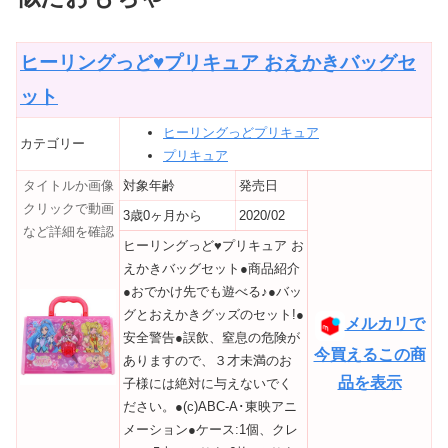
ヒーリングっど♥プリキュア おえかきバッグセ
ット
ヒーリングっどプリキュア
カテゴリー
プリキュア
タイトルか画像
対象年齢
発売日
クリックで動画
3歳0ヶ月から
2020/02
など詳細を確認
ヒーリングっど♥プリキュア お
えかきバッグセット●商品紹介
●おでかけ先でも遊べる♪●バッ
グとおえかきグッズのセット!●
メルカリで
安全警告●誤飲、窒息の危険が
今買えるこの商
ありますので、３才未満のお
品を表示
子様には絶対に与えないでく
ださい。●(c)ABC-A･東映アニ
メーション●ケース:1個、クレ