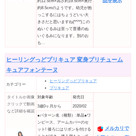
品を表示
約12.5cm×高さ約19.5cm×奥行
約8.5cmのようです。幼児が抱
っこするにはちょうどいい大
きさだと思いますね(*^^*)この
ぬいぐるみは至って普通のぬ
いぐるみになります。別のお
も...
ヒーリングっどプリキュア 変身プリチューム
キュアフォンテーヌ
ヒーリングっどプリキュア
カテゴリー
プリキュア
タイトルか画像
対象年齢
発売日
クリックで動画
3歳0ヶ月から
2020/02
など詳細を確認
●パターン名（種類）:単品●ワ
ンピース、アームカバーのセ
メルカリで
ット! 後ろにはリボンを付ける