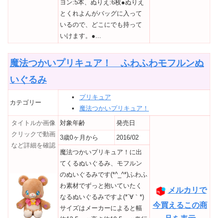
ヨン:5本、ぬりえ:6枚●ぬりえ
とくれよんがバッグに入って
いるので、どこにでも持って
いけます。●...
魔法つかいプリキュア！ ふわふわモフルンぬ
いぐるみ
プリキュア
カテゴリー
魔法つかいプリキュア！
タイトルか画像
対象年齢
発売日
クリックで動画
3歳0ヶ月から
2016/02
など詳細を確認
魔法つかいプリキュア！に出
てくるぬいぐるみ、モフルン
のぬいぐるみです(*^_^*)ふわふ
わ素材でずっと抱いていたく
メルカリで
なるぬいぐるみですよ(*´∀｀*)
今買えるこの商
サイズはメーカーによると幅