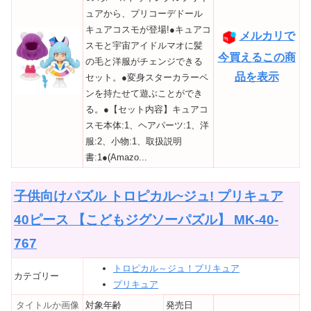
ュアから、プリコーデドール
キュアコスモが登場!●キュアコ
メルカリで
スモと宇宙アイドルマオに髪
今買えるこの商
の毛と洋服がチェンジできる
品を表示
セット。●変身スターカラーペ
ンを持たせて遊ぶことができ
る。●【セット内容】キュアコ
スモ本体:1、ヘアパーツ:1、洋
服:2、小物:1、取扱説明
書:1●(Amazo...
子供向けパズル トロピカル~ジュ! プリキュア
40ピース 【こどもジグソーパズル】 MK-40-
767
トロピカル～ジュ！プリキュア
カテゴリー
プリキュア
タイトルか画像
対象年齢
発売日