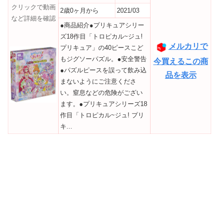
クリックで動画
2歳0ヶ月から
2021/03
など詳細を確認
●商品紹介●プリキュアシリー
ズ18作目「トロピカル~ジュ!
メルカリで
プリキュア」の40ピースこど
もジグソーパズル。●安全警告
今買えるこの商
●パズルピースを誤って飲み込
品を表示
まないようにご注意くださ
い。窒息などの危険がござい
ます。●プリキュアシリーズ18
作目「トロピカル~ジュ! プリ
キ...