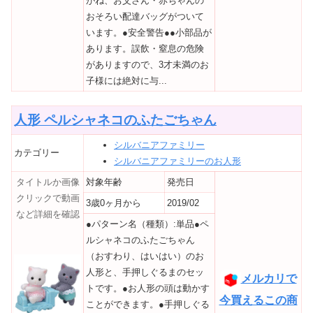
がね、お父さん・赤ちゃんの
おそろい配達バッグがついて
います。●安全警告●●小部品が
あります。誤飲・窒息の危険
がありますので、3才未満のお
子様には絶対に与...
人形 ペルシャネコのふたごちゃん
シルバニアファミリー
カテゴリー
シルバニアファミリーのお人形
タイトルか画像
対象年齢
発売日
クリックで動画
3歳0ヶ月から
2019/02
など詳細を確認
●パターン名（種類）:単品●ペ
ルシャネコのふたごちゃん
（おすわり、はいはい）のお
人形と、手押しぐるまのセッ
メルカリで
トです。●お人形の頭は動かす
今買えるこの商
ことができます。●手押しぐる