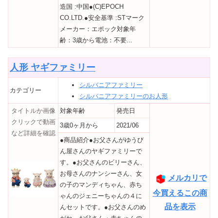
造国 :中国●(C)EPOCH
CO.LTD.●安全基準 :STマーク
メーカー：エポック対象年
齢：3歳から電池：不要...
人形 ヤギファミリー
シルバニアファミリー
カテゴリー
シルバニアファミリーのお人形
タイトルか画像
対象年齢
発売日
クリックで動画
3歳0ヶ月から
2021/06
など詳細を確認
●商品紹介●お父さんがゆうび
ん屋さんのヤギファミリーで
す。●お父さんのビリーさん、
お母さんのナンシーさん、女
メルカリで
の子のマンディちゃん、赤ち
今買えるこの商
ゃんのジェニーちゃんの４に
品を表示
んセットです。●お父さんのめ