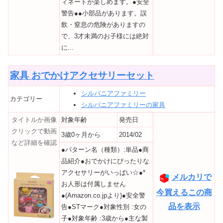
ィネートが楽しめます。●安全
警告●●小部品があります。誤
飲・窒息の危険がありますの
で、3才未満のお子様には絶対
に...
家具 おでかけアクセサリーセット
シルバニアファミリー
カテゴリー
シルバニアファミリーの家具
タイトルか画像
対象年齢
発売日
クリックで動画
3歳0ヶ月から
2014/02
など詳細を確認
●パターン名（種類）:単品●商
品紹介●おでかけにぴったりな
アクセサリーがいっぱい☆●*
メルカリで
お人形は付属しません
今買えるこの商
●(Amazon.co.jpより)●安全警
品を表示
告●STマーク●対象性別 :女の
子●対象年齢 :3歳から●主な製