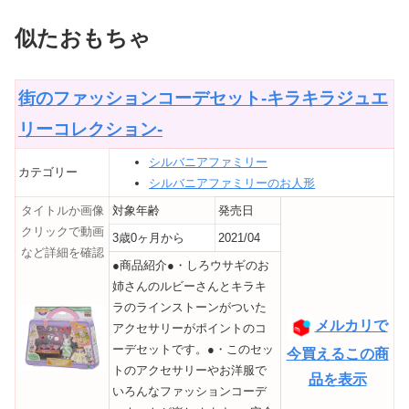
似たおもちゃ
街のファッションコーデセット-キラキラジュエ
リーコレクション-
シルバニアファミリー
カテゴリー
シルバニアファミリーのお人形
タイトルか画像
対象年齢
発売日
クリックで動画
3歳0ヶ月から
2021/04
など詳細を確認
●商品紹介●・しろウサギのお
姉さんのルビーさんとキラキ
ラのラインストーンがついた
メルカリで
アクセサリーがポイントのコ
ーデセットです。●・このセッ
今買えるこの商
トのアクセサリーやお洋服で
品を表示
いろんなファッションコーデ