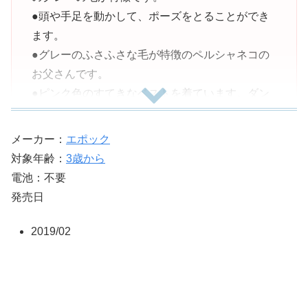
●頭や手足を動かして、ポーズをとることができ
ます。
●グレーのふさふさな毛が特徴のペルシャネコの
お父さんです。
●ピンク色のすてきなベストを着ています。ダン
スが大好きなお父さんです。
●別売りの「ペルシャネコのお母さん」「ペルシ
メーカー：
エポック
ャネコの女の子(ホワイト)」「ペルシャネコの女
対象年齢：
3歳から
の子(グレー)」「ペルシャネコの赤ちゃん」
電池：不要
●「ペルシャネコのふたごちゃん」「ペルシャネ
発売日
コのみつごちゃん」と一緒に遊ぶと、家族10にん
がそろい、より楽しく遊べます。
2019/02
●また、別売りのお家や家具と一緒に遊ぶとごっ
こ遊びが楽しめます。
●【セット内容】
●ペルシャネコのお父さん(パーツ総数:1個)、森の