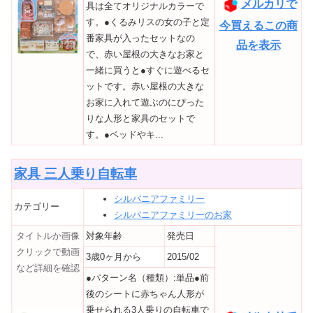
メルカリで
具は全てオリジナルカラーで
す。●くるみリスの女の子と定
今買えるこの商
番家具が入ったセットなの
品を表示
で、赤い屋根の大きなお家と
一緒に買うと●すぐに遊べるセ
ットです。赤い屋根の大きな
お家に入れて遊ぶのにぴった
りな人形と家具のセットで
す。●ベッドやキ...
家具 三人乗り自転車
シルバニアファミリー
カテゴリー
シルバニアファミリーのお家
タイトルか画像
対象年齢
発売日
クリックで動画
3歳0ヶ月から
2015/02
など詳細を確認
●パターン名（種類）:単品●前
後のシートに赤ちゃん人形が
乗せられる3人乗りの自転車で