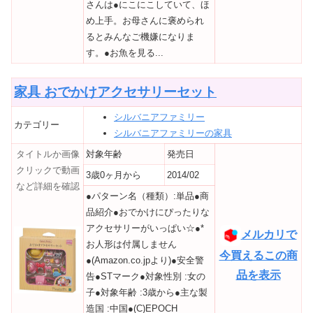
さんは●にこにこしていて、ほ
め上手。お母さんに褒められ
るとみんなご機嫌になりま
す。●お魚を見る...
家具 おでかけアクセサリーセット
シルバニアファミリー
カテゴリー
シルバニアファミリーの家具
タイトルか画像
対象年齢
発売日
クリックで動画
3歳0ヶ月から
2014/02
など詳細を確認
●パターン名（種類）:単品●商
品紹介●おでかけにぴったりな
アクセサリーがいっぱい☆●*
メルカリで
お人形は付属しません
今買えるこの商
●(Amazon.co.jpより)●安全警
品を表示
告●STマーク●対象性別 :女の
子●対象年齢 :3歳から●主な製
造国 :中国●(C)EPOCH