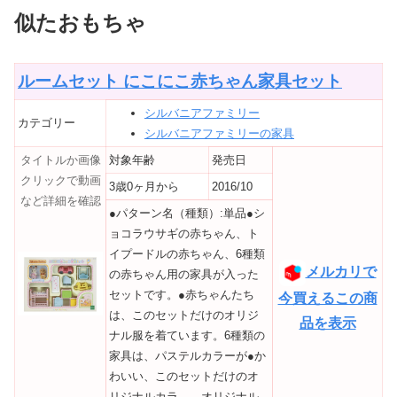
似たおもちゃ
ルームセット にこにこ赤ちゃん家具セット
シルバニアファミリー
カテゴリー
シルバニアファミリーの家具
タイトルか画像
対象年齢
発売日
クリックで動画
3歳0ヶ月から
2016/10
など詳細を確認
●パターン名（種類）:単品●シ
ョコラウサギの赤ちゃん、ト
イプードルの赤ちゃん、6種類
メルカリで
の赤ちゃん用の家具が入った
セットです。●赤ちゃんたち
今買えるこの商
は、このセットだけのオリジ
品を表示
ナル服を着ています。6種類の
家具は、パステルカラーが●か
わいい、このセットだけのオ
リジナルカラ―、オリジナル