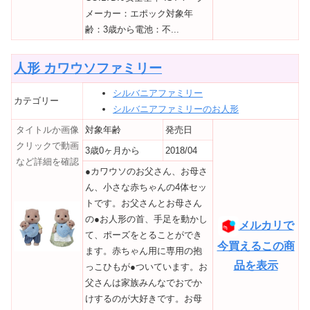
メーカー：エポック対象年
齢：3歳から電池：不...
人形 カワウソファミリー
シルバニアファミリー
カテゴリー
シルバニアファミリーのお人形
タイトルか画像
対象年齢
発売日
クリックで動画
3歳0ヶ月から
2018/04
など詳細を確認
●カワウソのお父さん、お母さ
ん、小さな赤ちゃんの4体セッ
トです。お父さんとお母さん
の●お人形の首、手足を動かし
メルカリで
て、ポーズをとることができ
今買えるこの商
ます。赤ちゃん用に専用の抱
品を表示
っこひもが●ついています。お
父さんは家族みんなでおでか
けするのが大好きです。お母