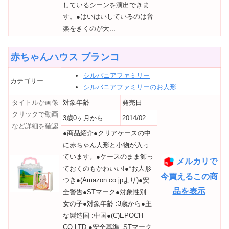
しているシーンを演出できま
す。●はいはいしているのは音
楽をきくのが大...
赤ちゃんハウス ブランコ
シルバニアファミリー
カテゴリー
シルバニアファミリーのお人形
タイトルか画像
対象年齢
発売日
クリックで動画
3歳0ヶ月から
2014/02
など詳細を確認
●商品紹介●クリアケースの中
に赤ちゃん人形と小物が入っ
ています。●ケースのまま飾っ
メルカリで
ておくのもかわいい!●*お人形
今買えるこの商
つき●(Amazon.co.jpより)●安
品を表示
全警告●STマーク●対象性別 :
女の子●対象年齢 :3歳から●主
な製造国 :中国●(C)EPOCH
CO.LTD.●安全基準 :STマーク