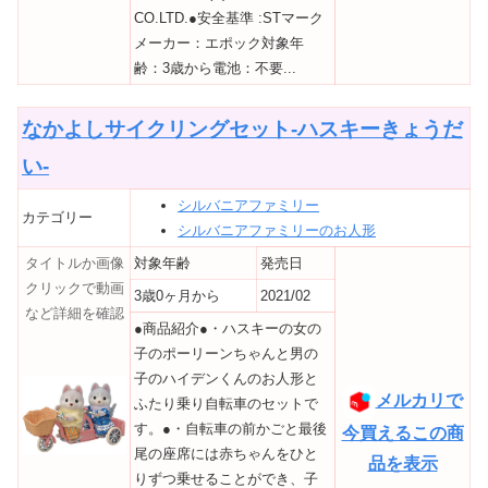
CO.LTD.●安全基準 :STマーク
メーカー：エポック対象年
齢：3歳から電池：不要...
なかよしサイクリングセット-ハスキーきょうだ
い-
シルバニアファミリー
カテゴリー
シルバニアファミリーのお人形
タイトルか画像
対象年齢
発売日
クリックで動画
3歳0ヶ月から
2021/02
など詳細を確認
●商品紹介●・ハスキーの女の
子のポーリーンちゃんと男の
子のハイデンくんのお人形と
メルカリで
ふたり乗り自転車のセットで
す。●・自転車の前かごと最後
今買えるこの商
尾の座席には赤ちゃんをひと
品を表示
りずつ乗せることができ、子