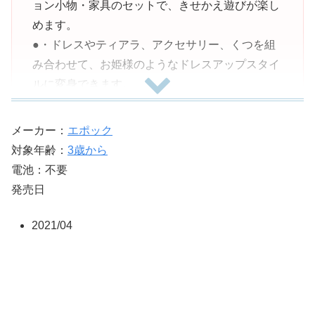
ョン小物・家具のセットで、きせかえ遊びが楽し
めます。
●・ドレスやティアラ、アクセサリー、くつを組
み合わせて、お姫様のようなドレスアップスタイ
ルに変身できます。
●安全警告
●●小部品があります。誤飲・窒息の危険がありま
メーカー：
エポック
すので、3才未満のお子様には絶対に与えないで
対象年齢：
3歳から
ください。
電池：不要
●お姫様のようなドレスアップスタイルに変身で
発売日
きるセットです。
●(C)EPOCH
2021/04