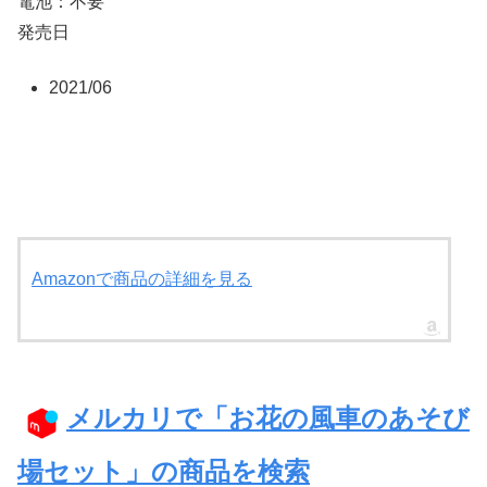
電池：不要
●安全警告
発売日
●●小部品があります。誤飲・窒息の危険がありま
すので、3才未満のお子様には絶対に与えないで
2021/06
ください。
●風車とちょうちょのゴンドラ、お花のすべり
台、チューリップのシーソーなどの遊具がセット
になった赤ちゃんたちのあそび場です。
●(C)EPOCH
Amazonで商品の詳細を見る
メルカリで「お花の風車のあそび
場セット」の商品を検索