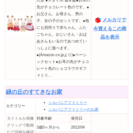
人形 ●スタイル:通常版●お耳の
先がチョコレート色のです。●
お父さん、お母さん、男の
メルカリで
子、女の子のセットです。●他
にも別売りで赤ちゃん、ふた
今買えるこの商
ごちゃん、おじいさん・おば
品を表示
あさんもいるのであつめてい
っしょに遊べます。
●(Amazon.co.jpより)●ベーシ
ックセット●お耳の先がチョコ
レート色のショコラウサギフ
ァミリ...
緑の丘のすてきなお家
シルバニアファミリー
カテゴリー
シルバニアファミリーのお家
タイトルか画像
対象年齢
発売日
クリックで動画
3歳0ヶ月から
2012/04
など詳細を確認