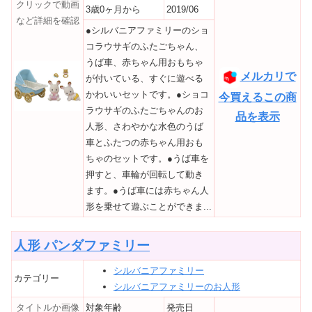
クリックで動画
3歳0ヶ月から
2019/06
など詳細を確認
●シルバニアファミリーのショ
コラウサギのふたごちゃん、
うば車、赤ちゃん用おもちゃ
メルカリで
が付いている、すぐに遊べる
かわいいセットです。●ショコ
今買えるこの商
ラウサギのふたごちゃんのお
品を表示
人形、さわやかな水色のうば
車とふたつの赤ちゃん用おも
ちゃのセットです。●うば車を
押すと、車輪が回転して動き
ます。●うば車には赤ちゃん人
形を乗せて遊ぶことができま...
人形 パンダファミリー
シルバニアファミリー
カテゴリー
シルバニアファミリーのお人形
タイトルか画像
対象年齢
発売日