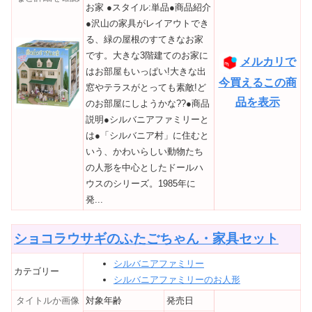
お家 ●スタイル:単品●商品紹介
●沢山の家具がレイアウトでき
る、緑の屋根のすてきなお家
です。大きな3階建てのお家に
メルカリで
はお部屋もいっぱい!大きな出
今買えるこの商
窓やテラスがとっても素敵!ど
品を表示
のお部屋にしようかな??●商品
説明●シルバニアファミリーと
は●「シルバニア村」に住むと
いう、かわいらしい動物たち
の人形を中心としたドールハ
ウスのシリーズ。1985年に
発...
ショコラウサギのふたごちゃん・家具セット
シルバニアファミリー
カテゴリー
シルバニアファミリーのお人形
タイトルか画像
対象年齢
発売日