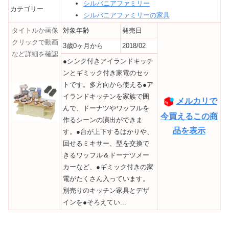
シルバニアファミリー
カテゴリー
シルバニアファミリーの家具
タイトルか画像
対象年齢
発売日
クリックで動画
3歳0ヶ月から
2018/02
など詳細を確認
●シンク付きアイランドキッチ
ンとギミック付き家電のセッ
トです。多方向から使える●ア
イランドキッチンを家族で囲
メルカリで
んで、ドーナツやワッフルを
今買えるこの商
作るシーンの演出ができま
品を表示
す。●台が上下するはかりや、
回せるミキサー、型を交換で
きるワッフル＆ドーナツメー
カーなど、●ギミック付きの家
電がたくさん入っています。
別売りのキッチン家具とデザ
インを●そろえてい...