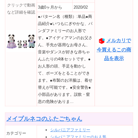
クリックで動画
3歳0ヶ月から
2020/02
など詳細を確認
●パターン名（種類）:単品●商
品紹介●いつもにぎやかな、パ
ンダファミリーのお人形で
す。●アイディアマンのお父さ
メルカリで
ん、手先が器用なお母さん、
今買えるこの商
音楽やダンスが好きな赤ちゃ
品を表示
んふたりの4体セットです。●
お人形の頭、手足を動かし
て、ポーズをとることができ
ます。●布製のお洋服は、着せ
替えが可能です。●安全警告●
小部品があります。誤飲・窒
息の危険がありま...
メイプルネコのふたごちゃん
シルバニアファミリー
カテゴリー
シルバニアファミリーのお人形