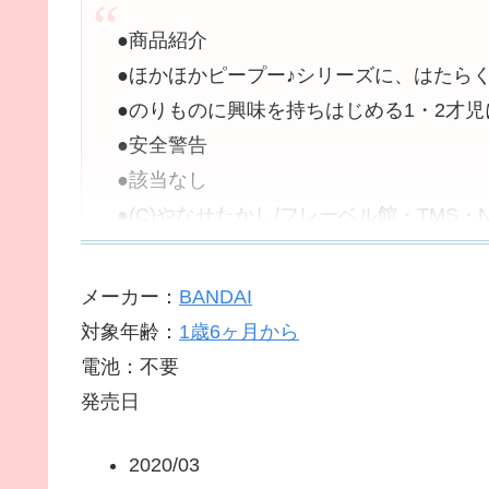
●商品紹介
●ほかほかピープー♪シリーズに、はたら
●のりものに興味を持ちはじめる1・2才
●安全警告
●該当なし
●(C)やなせたかし/フレーベル館・TMS・N
メーカー：
BANDAI
対象年齢：
1歳6ヶ月から
電池：不要
発売日
2020/03