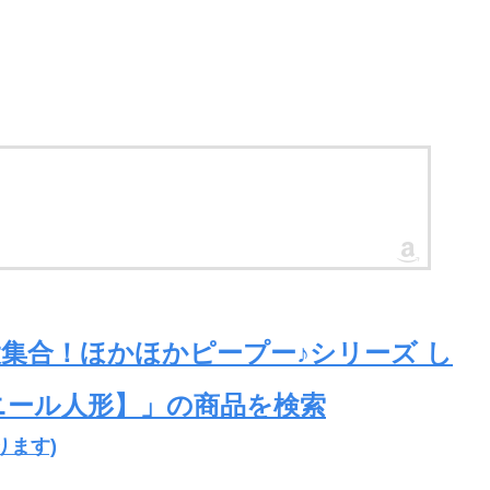
集合！ほかほかピープー♪シリーズ し
ニール人形】」の商品を検索
ります)