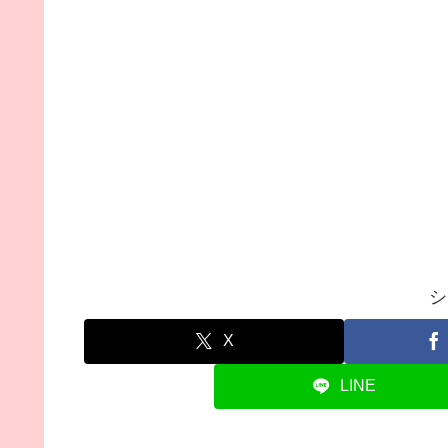
シ
X
LINE