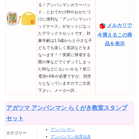
る！アンパンマンカラーパッ
ド」とおでかけ時やおかたづ
けに便利な「アンパンマンパ
メルカリで
ッドケース」がセットになっ
たデラックスセットです。対
今買えるこの商
象年齢は1.5歳からと小さな子
品を表示
どもでも楽しく英語などをま
なべます＾＾実家に帰省する
際の車などでぐずってしまっ
た時などにもいいかも？単三
電池×4本が必要ですが、別売
りとなっていますのでご注意
下さい。メーカー詳...
アガツマ アンパンマン らくがき教室スタンプ
セット
アンパンマン
カテゴリー
アンパンマン知育玩具