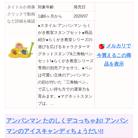
タイトルか画像
対象年齢
発売日
クリックで動画
1歳6ヶ月から
2020/07
など詳細を確認
●スタイル:アンパンマン らく
がき教室スタンプセット●商品
紹介●らくがき教室シリーズの
メルカリで
遊びを広げるキャラクターマ
グネットスタンプ&三角軸ペン
今買えるこの商
セット!●らくがき教室シリーズ
品を表示
専用の別売アクセサリ。●ペン
は可愛い立体のアンパンマン
の顔が付いた「三角軸ペン」
で正しい持ち方での運筆力を
育みます。●マグネットスタン
プは、...
アンパンマン たのしくデコっちゃお! アンパン
マンのアイスキャンディちょうだい!!