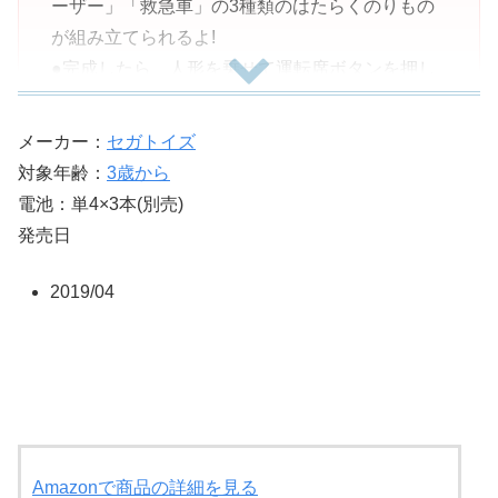
ーザー」「救急車」の3種類のはたらくのりもの
が組み立てられるよ!
●完成したら、人形を乗せて運転席ボタンを押し
てみよう!
●ライトが光って組み立てたのりものによって違
メーカー：
セガトイズ
う音がながれるよ♪
対象年齢：
3歳から
●パーツを組みかえることで、自分だけの カスタ
電池：単4×3本(別売)
マイズカーをつくることもできちゃう!
発売日
●手転がしで遊ぶことも可能! 指先を使い、組み立
てを考えることで、お子様の想像力と考える力を
2019/04
育みます。
●【内容物】
●車台、パトカー(前)、パトカー(後ろ)、ブルドー
ザー(前)、ブルドーザー(後ろ)、しょうぼうしゃ
(前)、しょうぼうしゃ(後ろ)、バケット、パトライ
ト、ツノ、タイヤ×4個、キャタピラ×2個、はしご
Amazonで商品の詳細を見る