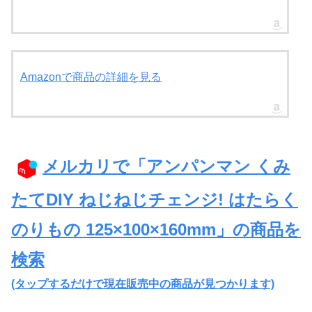
(大)、はしご(小)、アンパンマン人形、ばいきんま
ん人形、ドキンちゃん人形、ネジ×15個(5色)、ド
ライバー、取扱説明書
●※電池別売 単4×3本
Amazonで商品の詳細を見る
●※連続電池耐久時間:10時間
●(Amazon.co.jpより)
●対象年齢:3才以上
●本体サイズ:125×100×160mm
●電池種別:単四電池3本(電池は別売りのため別途
メルカリで「アンパンマン くみ
ご購入ください)
たてDIY ねじねじチェンジ! はたらく
●連続使用時間:約10時間
●3種の車を作るだけでなく、好きな部品を組み合
のりもの 125×100×160mm」の商品を
わせることでお子様の自由な発想でカスタマイズ
検索
も楽しむことができます。
(タップするだけで現在販売中の商品が見つかります)