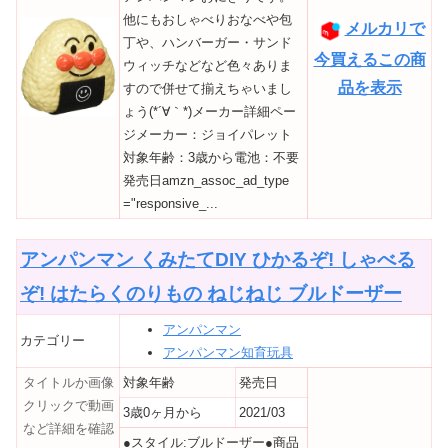
他にもおしゃべりおなべや包
メルカリで
丁や、ハンバーガー・サンド
今買えるこの商
ウィッチなどなど色々ありま
品を表示
すので併せて揃えちゃいまし
ょう(*´∀｀*)メーカー詳細ペー
ジメーカー：ジョイパレット
対象年齢：3歳から電池：不要
発売日amzn_assoc_ad_type
="responsive_...
アンパンマン くみたてDIY ひかるぞ! しゃべる
ぞ! はたらくのりもの ねじねじ ブルドーザー
アンパンマン
カテゴリー
アンパンマン知育玩具
タイトルか画像
対象年齢
発売日
クリックで動画
3歳0ヶ月から
2021/03
など詳細を確認
●スタイル:ブルドーザー●商品