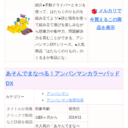
紹介●手動ドライバーとネジを
メルカリで
使って、はたらくのりものを
組み立てよう!●頭と指先を使っ
今買えるこの商
て組み立て遊びを楽しみなが
品を表示
ら想像力や集中力、問題解決
力を育むことができる、アン
パンマンDIYシリーズ。●人気
商品「はたらくのりもの」の
くるまが単品にな...
あそんでまなべる！アンパンマンカラーパッド
DX
アンパンマン
カテゴリー
アンパンマン知育玩具
タイトルか画像
対象年齢
発売日
クリックで動画
1歳6ヶ月から
2014/11
など詳細を確認
大人気の「あそんでまなべ