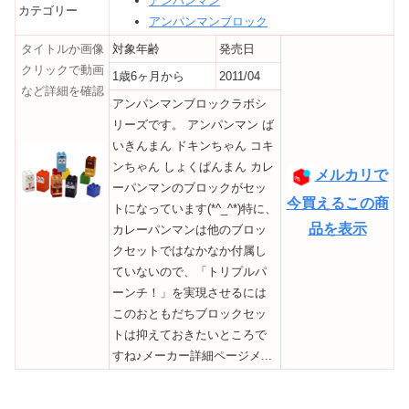
アンパンマン
カテゴリー
アンパンマンブロック
タイトルか画像
対象年齢
発売日
クリックで動画
1歳6ヶ月から
2011/04
など詳細を確認
アンパンマンブロックラボシ
リーズです。 アンパンマン ば
いきんまん ドキンちゃん コキ
ンちゃん しょくぱんまん カレ
メルカリで
ーパンマンのブロックがセッ
今買えるこの商
トになっています(*^_^*)特に、
品を表示
カレーパンマンは他のブロッ
クセットではなかなか付属し
ていないので、「トリプルパ
ーンチ！」を実現させるには
このおともだちブロックセッ
トは抑えておきたいところで
すね♪メーカー詳細ページメ...