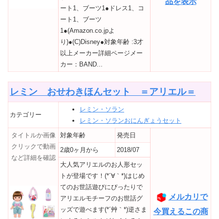
品を表示
ート1、ブーツ1●ドレス1、コ
ート1、ブーツ
1●(Amazon.co.jpよ
り)●(C)Disney●対象年齢 :3才
以上メーカー詳細ページメー
カー：BAND...
レミン おせわきほんセット ＝アリエル＝
レミン・ソラン
カテゴリー
レミン・ソランおにんぎょうセット
タイトルか画像
対象年齢
発売日
クリックで動画
2歳0ヶ月から
2018/07
など詳細を確認
大人気アリエルのお人形セッ
トが登場です！(*´∀｀*)はじめ
てのお世話遊びにぴったりで
メルカリで
アリエルモチーフのお世話グ
ッズで遊べます(*´艸｀*)逆さま
今買えるこの商