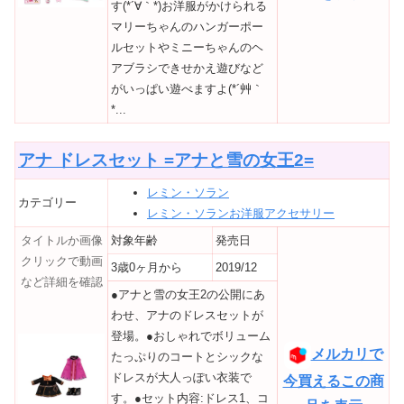
す(*´∀｀*)お洋服がかけられる
マリーちゃんのハンガーポー
ルセットやミニーちゃんのヘ
アブラシできせかえ遊びなど
がいっぱい遊べますよ(*´艸｀
*...
アナ ドレスセット =アナと雪の女王2=
レミン・ソラン
カテゴリー
レミン・ソランお洋服アクセサリー
タイトルか画像
対象年齢
発売日
クリックで動画
3歳0ヶ月から
2019/12
など詳細を確認
●アナと雪の女王2の公開にあ
わせ、アナのドレスセットが
登場。●おしゃれでボリューム
メルカリで
たっぷりのコートとシックな
ドレスが大人っぽい衣装で
今買えるこの商
す。●セット内容:ドレス1、コ