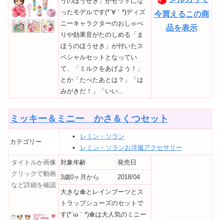
うのほうせき」がセットにな
ったモデルです(*´∀｀*)ディズ
今買えるこの商
ニーキャラクターのおしゃべ
品を表示
りや効果音がたのしめる「ま
ほうのほうせき」が付いたス
ペシャルセットとなってい
て、「ミルクをあげよう！」
とか「たべたあとは？」「は
みがきだ！」「いい...
ミッキー＆ミニー かさ＆くつセット
レミン・ソラン
カテゴリー
レミン・ソランお洋服アクセサリー
タイトルか画像
対象年齢
発売日
クリックで動画
3歳0ヶ月から
2018/04
など詳細を確認
大きな傘とレインブーツとス
トラップシューズのセットで
す(*´ω｀*)傘は大人気のミニー