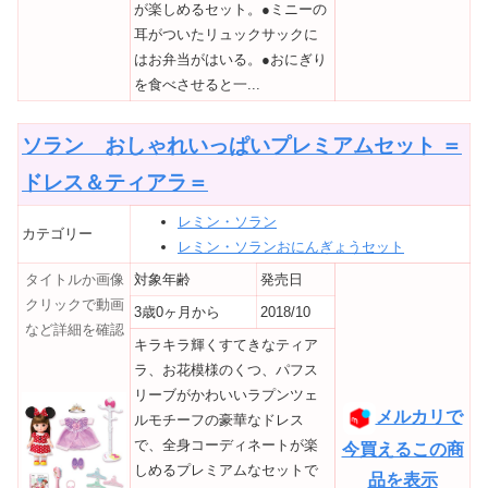
が楽しめるセット。●ミニーの
耳がついたリュックサックに
はお弁当がはいる。●おにぎり
を食べさせると一...
ソラン おしゃれいっぱいプレミアムセット ＝
ドレス＆ティアラ＝
レミン・ソラン
カテゴリー
レミン・ソランおにんぎょうセット
タイトルか画像
対象年齢
発売日
クリックで動画
3歳0ヶ月から
2018/10
など詳細を確認
キラキラ輝くすてきなティア
ラ、お花模様のくつ、パフス
リーブがかわいいラプンツェ
メルカリで
ルモチーフの豪華なドレス
で、全身コーディネートが楽
今買えるこの商
しめるプレミアムなセットで
品を表示