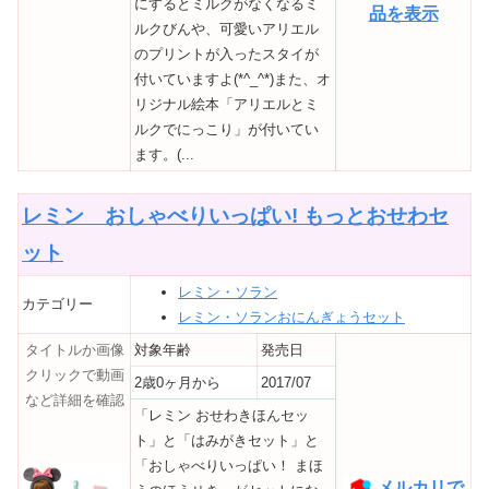
にするとミルクがなくなるミ
品を表示
ルクびんや、可愛いアリエル
のプリントが入ったスタイが
付いていますよ(*^_^*)また、オ
リジナル絵本「アリエルとミ
ルクでにっこり」が付いてい
ます。(...
レミン おしゃべりいっぱい! もっとおせわセ
ット
レミン・ソラン
カテゴリー
レミン・ソランおにんぎょうセット
タイトルか画像
対象年齢
発売日
クリックで動画
2歳0ヶ月から
2017/07
など詳細を確認
「レミン おせわきほんセッ
ト」と「はみがきセット」と
「おしゃべりいっぱい！ まほ
メルカリで