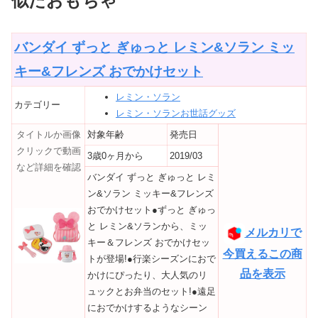
似たおもちゃ
バンダイ ずっと ぎゅっと レミン&ソラン ミッ
キー&フレンズ おでかけセット
レミン・ソラン
カテゴリー
レミン・ソランお世話グッズ
タイトルか画像
対象年齢
発売日
クリックで動画
3歳0ヶ月から
2019/03
など詳細を確認
バンダイ ずっと ぎゅっと レミ
ン&ソラン ミッキー&フレンズ
おでかけセット●ずっと ぎゅっ
と レミン&ソランから、ミッ
メルカリで
キー＆フレンズ おでかけセッ
今買えるこの商
トが登場!●行楽シーズンにおで
品を表示
かけにぴったり、大人気のリ
ュックとお弁当のセット!●遠足
におでかけするようなシーン