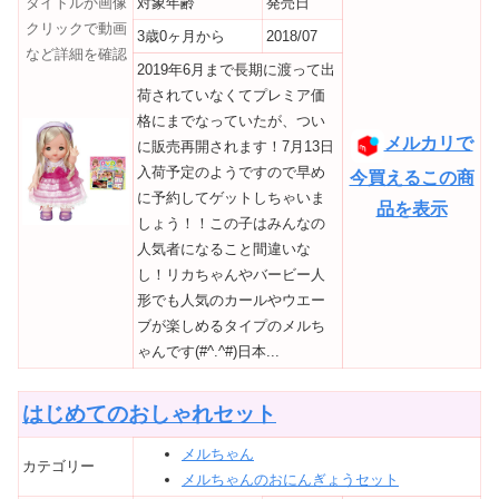
タイトルか画像
対象年齢
発売日
クリックで動画
3歳0ヶ月から
2018/07
など詳細を確認
2019年6月まで長期に渡って出
荷されていなくてプレミア価
格にまでなっていたが、つい
メルカリで
に販売再開されます！7月13日
入荷予定のようですので早め
今買えるこの商
に予約してゲットしちゃいま
品を表示
しょう！！この子はみんなの
人気者になること間違いな
し！リカちゃんやバービー人
形でも人気のカールやウエー
ブが楽しめるタイプのメルち
ゃんです(#^.^#)日本...
はじめてのおしゃれセット
メルちゃん
カテゴリー
メルちゃんのおにんぎょうセット