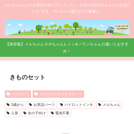
メルちゃんなどのお世話人形やアンパンマン、子供が大好きなおもちゃを紹介
しています。プレゼント選びなどの参考に！
【保存版】メルちゃんネネちゃんレミン&ソランちゃんの違いとおすす
め！
きものセット
メルちゃん
メルちゃんきせかえセット
3歳から
お世話パーツ
パイロットインキ
メルちゃん
人形
女の子向け
電池不要