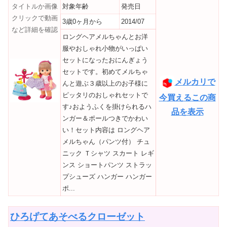
タイトルか画像
対象年齢
発売日
クリックで動画
3歳0ヶ月から
2014/07
など詳細を確認
ロングヘアメルちゃんとお洋
服やおしゃれ小物がいっぱい
セットになったおにんぎょう
セットです。初めてメルちゃ
メルカリで
んと遊ぶ３歳以上のお子様に
ピッタリのおしゃれセットで
今買えるこの商
す♪おようふくを掛けられるハ
品を表示
ンガー＆ポールつきでかわい
い！セット内容は ロングヘア
メルちゃん（パンツ付） チュ
ニック Ｔシャツ スカート レギ
ンス ショートパンツ ストラッ
プシューズ ハンガー ハンガー
ポ...
ひろげてあそべるクローゼット