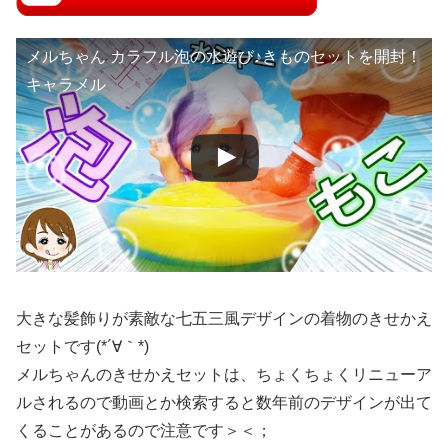
メルちゃん カラフル泡の水遊び♪きものセットを開封！
キャラメル
大きな髪飾りが素敵な七五三風デザインの着物のきせかえ
セットです(*´∀｀*)
メルちゃんのきせかえセットは、ちょくちょくリニューア
ルされるので動画とか検索すると数年前のデザインが出て
くることがあるので注意です＞＜；