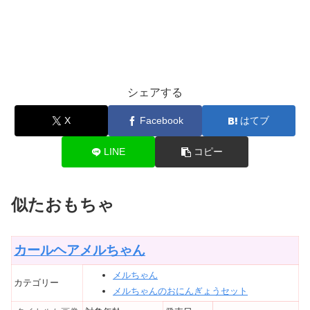
シェアする
X
Facebook
はてブ
LINE
コピー
似たおもちゃ
カールヘアメルちゃん
メルちゃん
カテゴリー
メルちゃんのおにんぎょうセット