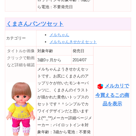
ら電池：不要発売日
くまさんパンツセット
メルちゃん
カテゴリー
メルちゃんきせかえセット
タイトルか画像
対象年齢
発売日
クリックで動画
3歳0ヶ月から
2014/07
など詳細を確認
メルちゃんようきせかえセッ
トです。お尻にくまさんのア
ップリケが付いたモンキーパ
メルカリで
ンツに、くまさんのイラスト
今買えるこの商
が描かれた黄色いトップスの
品を表示
セットです＾＾シンプルでカ
ワイイデザインだと思います
よ(*^_^*)メーカー詳細ページメ
ーカー：パイロットインキ対
象年齢：3歳から電池：不要発