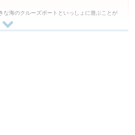
きな海のクルーズボートといっしょに遊ぶことが
ーブル、にじいろの魚、
も用)、つたのロープ、
の絵、森のおはなし