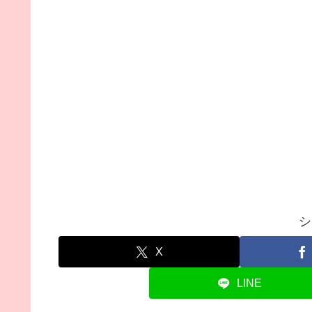
シ
X
LINE