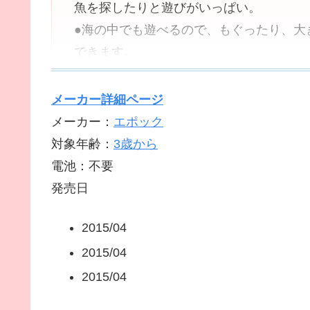
魚を探したりと遊びがいっぱい。
●海の中でも遊べるので、もぐったり、大
できます。
●[セット内容]
●本体、展望台、丸太のイス2、丸太のテ
メーカー詳細ページ
●旗、フィン(こども用)、ゴーグル(こど
メーカー：
エポック
●図鑑、ぼうけん島マップ、にじいろの魚
対象年齢：
3歳から
●(Amazon.co.jpより)
電池：不要
●(C)EPOCH
発売日
●対象年齢 :3才以上
2015/04
●本体サイズ :31.3×22.4×41.8cm
2015/04
2015/04