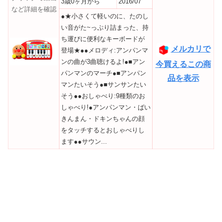
3歳0ヶ月から
2016/07
など詳細を確認
●★小さくて軽いのに、たのし
い音がた~っぷり詰まった、持
ち運びに便利なキーボードが
メルカリで
登場★●●メロディ:アンパンマ
ンの曲が3曲聴けるよ!●■アン
今買えるこの商
パンマンのマーチ●■アンパン
品を表示
マンたいそう●■サンサンたい
そう●●おしゃべり:9種類のお
しゃべり!●アンパンマン・ばい
きんまん・ドキンちゃんの顔
をタッチするとおしゃべりし
ます●●サウン...