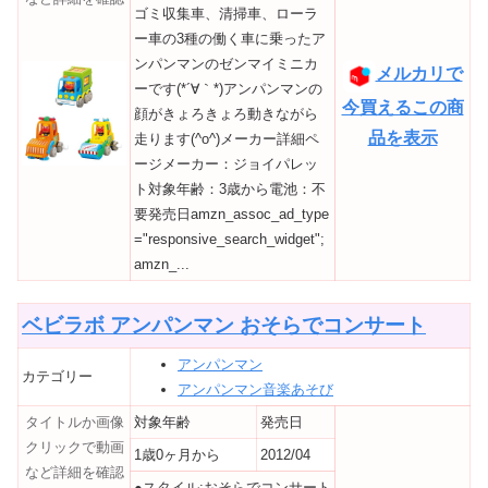
ゴミ収集車、清掃車、ローラ
ー車の3種の働く車に乗ったア
ンパンマンのゼンマイミニカ
メルカリで
ーです(*´∀｀*)アンパンマンの
今買えるこの商
顔がきょろきょろ動きながら
品を表示
走ります(^o^)メーカー詳細ペ
ージメーカー：ジョイパレッ
ト対象年齢：3歳から電池：不
要発売日amzn_assoc_ad_type
="responsive_search_widget";
amzn_...
ベビラボ アンパンマン おそらでコンサート
アンパンマン
カテゴリー
アンパンマン音楽あそび
タイトルか画像
対象年齢
発売日
クリックで動画
1歳0ヶ月から
2012/04
など詳細を確認
●スタイル:おそらでコンサート