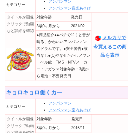
アンパンマン
カテゴリー
アンパンマン音楽あそび
タイトルか画像
対象年齢
発売日
クリックで動画
3歳0ヶ月から
2021/02
など詳細を確認
●商品紹介●●バチで叩くと音が
メルカリで
鳴る、かわいいアンパンマン
今買えるこの商
のドラムです。●安全警告●該
品を表示
当なし●(C)やなせたかし／フレ
ーベル館・TMS・NTVメーカ
ー：アガツマ対象年齢：3歳か
ら電池：不要発売日
キョロキョロ働くカー
アンパンマン
カテゴリー
アンパンマン室内あそび
タイトルか画像
対象年齢
発売日
クリックで動画
3歳0ヶ月から
2015/11
など詳細を確認