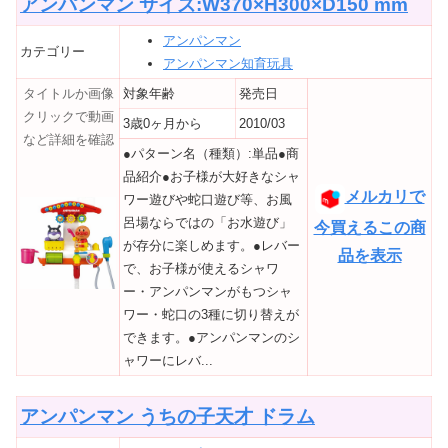
アンパンマン サイズ:W370×H300×D150 mm
アンパンマン
カテゴリー
アンパンマン知育玩具
タイトルか画像
対象年齢
発売日
クリックで動画
3歳0ヶ月から
2010/03
など詳細を確認
●パターン名（種類）:単品●商
品紹介●お子様が大好きなシャ
メルカリで
ワー遊びや蛇口遊び等、お風
呂場ならではの「お水遊び」
今買えるこの商
が存分に楽しめます。●レバー
品を表示
で、お子様が使えるシャワ
ー・アンパンマンがもつシャ
ワー・蛇口の3種に切り替えが
できます。●アンパンマンのシ
ャワーにレバ...
アンパンマン うちの子天才 ドラム