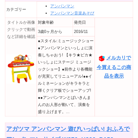
アンパンマン
カテゴリー
アンパンマン音楽あそび
タイトルか画像
対象年齢
発売日
クリックで動画
3歳0ヶ月から
2016/11
など詳細を確認
●スタイル:ミュージックショー
●アンパンマンといっしょに演
奏しちゃおう! 【キラ★ピカ★
メルカリで
いっしょにステージ ミュージ
今買えるこの商
ックショー】●前作より各機能
品を表示
が充実してリニューアル!●●イ
ルミネーションがキラキラと
輝くクリア板でショーアップ!
●●アンパンマンとばいきんま
んのお人形が動いて、演奏を
盛り上げます。...
アガツマ アンパンマン 遊びいっぱい! おふろで